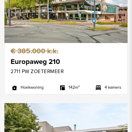
€ 385.000 k.k.
Europaweg 210
2711 PW ZOETERMEER
Hoekwoning
142m²
4 kamers