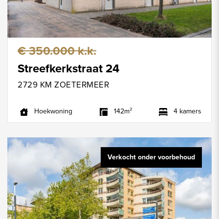
€ 350.000 k.k.
Streefkerkstraat 24
2729 KM ZOETERMEER
Hoekwoning
142m²
4 kamers
Verkocht onder voorbehoud