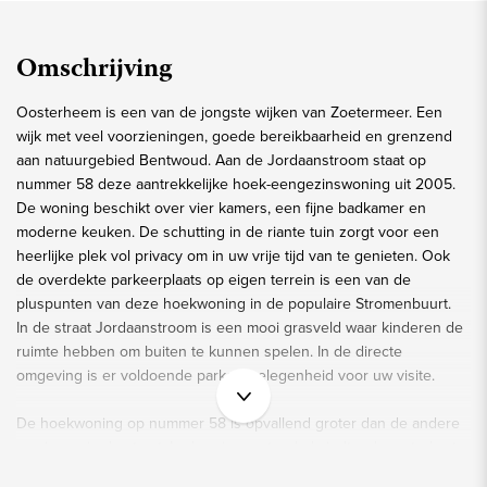
Omschrijving
Oosterheem is een van de jongste wijken van Zoetermeer. Een
wijk met veel voorzieningen, goede bereikbaarheid en grenzend
aan natuurgebied Bentwoud. Aan de Jordaanstroom staat op
nummer 58 deze aantrekkelijke hoek-eengezinswoning uit 2005.
De woning beschikt over vier kamers, een fijne badkamer en
moderne keuken. De schutting in de riante tuin zorgt voor een
heerlijke plek vol privacy om in uw vrije tijd van te genieten. Ook
de overdekte parkeerplaats op eigen terrein is een van de
pluspunten van deze hoekwoning in de populaire Stromenbuurt.
In de straat Jordaanstroom is een mooi grasveld waar kinderen de
ruimte hebben om buiten te kunnen spelen. In de directe
omgeving is er voldoende parkeergelegenheid voor uw visite.
De hoekwoning op nummer 58 is opvallend groter dan de andere
woningen in de straat. In de ruime entreehal vindt u de meterkast,
toiletruimte, trap en deur naar de woonkamer. De vloer van