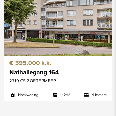
€ 395.000 k.k.
Nathaliegang 164
2719 CS ZOETERMEER
Hoekwoning
142m²
4 kamers