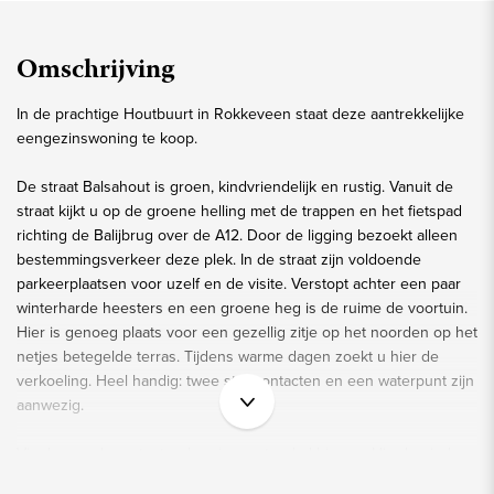
Omschrijving
In de prachtige Houtbuurt in Rokkeveen staat deze aantrekkelijke
eengezinswoning te koop.
De straat Balsahout is groen, kindvriendelijk en rustig. Vanuit de
straat kijkt u op de groene helling met de trappen en het fietspad
richting de Balijbrug over de A12. Door de ligging bezoekt alleen
bestemmingsverkeer deze plek. In de straat zijn voldoende
parkeerplaatsen voor uzelf en de visite. Verstopt achter een paar
winterharde heesters en een groene heg is de ruime de voortuin.
Hier is genoeg plaats voor een gezellig zitje op het noorden op het
netjes betegelde terras. Tijdens warme dagen zoekt u hier de
verkoeling. Heel handig: twee stopcontacten en een waterpunt zijn
aanwezig.
Via de voordeur stapt u de ruime entreehal binnen. Hier bevinden
zich de nette toiletruimte, de trap naar de eerste verdieping, de