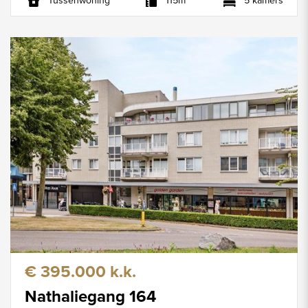
Tussenwoning
115m²
5 kamers
€ 395.000 k.k.
Nathaliegang 164