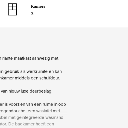
Kamers
3
en riante maatkast aanwezig met
.
in gebruik als werkruimte en kan
nkamer middels een schuifdeur.
n van nieuw luxe deurbeslag.
r is voorzien van een ruime inloop
 regendouche, een wastafel met
ubel met geïntegreerde wasmand,
ator. De badkamer heeft een