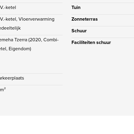
.V.-ketel
Tuin
.V.-ketel, Vloerverwarming
Zonneterras
edeeltelijk
Schuur
emeha Tzerra (2020, Combi-
Faciliteiten schuur
etel, Eigendom)
arkeerplaats
3m²