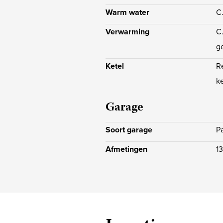
Warm water
C
Verwarming
C
g
Ketel
R
k
Garage
Soort garage
P
Afmetingen
1