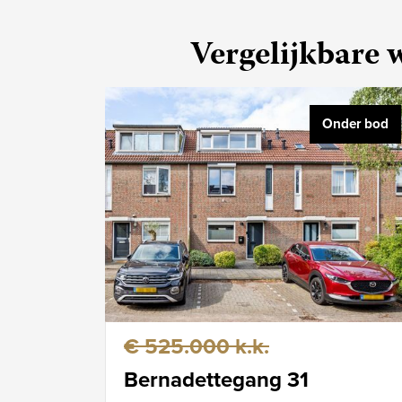
Vergelijkbare
Onder bod
€ 525.000 k.k.
Bernadettegang 31