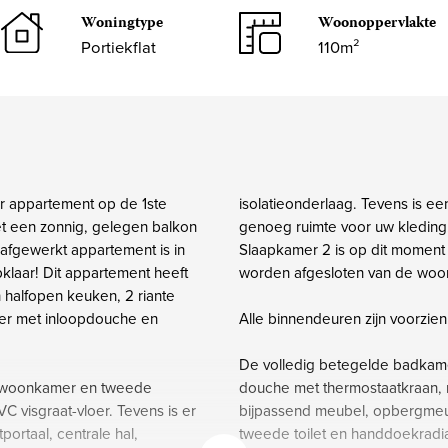
Woningtype
Woonoppervlakte
Portiekflat
110m²
er appartement op de 1ste
isolatieonderlaag. Tevens is e
et een zonnig, gelegen balkon
genoeg ruimte voor uw kleding
 afgewerkt appartement is in
Slaapkamer 2 is op dit moment 
klaar! Dit appartement heeft
worden afgesloten van de woo
halfopen keuken, 2 riante
er met inloopdouche en
Alle binnendeuren zijn voorzie
De volledig betegelde badkame
n, woonkamer en tweede
douche met thermostaatkraan,
C visgraat-vloer. Tevens is er
bijpassend meubel, opbergme
portaal, centrale hal,
tweede toilet en handdoekradi