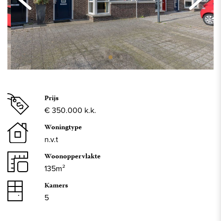
Prijs
€ 350.000 k.k.
Woningtype
n.v.t
Woonoppervlakte
135m²
Kamers
5