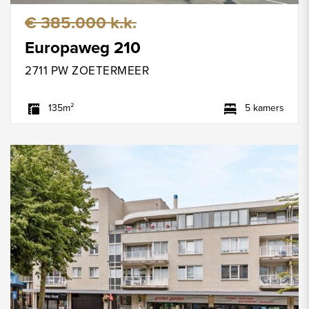
€ 385.000 k.k.
Europaweg 210
2711 PW ZOETERMEER
135m²
5 kamers