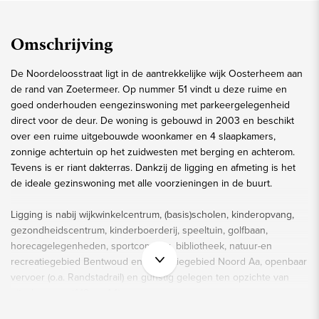
Omschrijving
De Noordeloosstraat ligt in de aantrekkelijke wijk Oosterheem aan
de rand van Zoetermeer. Op nummer 51 vindt u deze ruime en
goed onderhouden eengezinswoning met parkeergelegenheid
direct voor de deur. De woning is gebouwd in 2003 en beschikt
over een ruime uitgebouwde woonkamer en 4 slaapkamers,
zonnige achtertuin op het zuidwesten met berging en achterom.
Tevens is er riant dakterras. Dankzij de ligging en afmeting is het
de ideale gezinswoning met alle voorzieningen in de buurt.
Ligging is nabij wijkwinkelcentrum, (basis)scholen, kinderopvang,
gezondheidscentrum, kinderboerderij, speeltuin, golfbaan,
horecagelegenheden, sportcomplex, bibliotheek, natuur-en
recreatiegebied Bentwoud en recreatiegebied Noord Aa, openbaar
vervoer (o.a. Randstadrail) en gunstig gelegen ten opzichte van
uitvalswegen (A12 en A4).
Indeling: