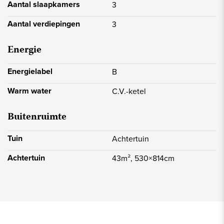
Aantal slaapkamers
3
Aantal verdiepingen
3
Energie
Energielabel
B
Warm water
C.V.-ketel
Buitenruimte
Tuin
Achtertuin
Achtertuin
43m², 530×814cm