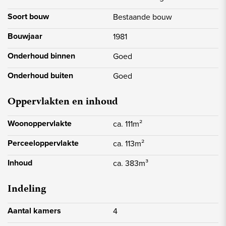
• Kunststof kozijnen met HR++ glas
Deze woning biedt de perfecte balans tussen een groene, rustige
Soort bouw
Bestaande bouw
omgeving en een goede bereikbaarheid van voorzieningen. Ideaal
voor starters die op zoek zijn naar ruimte, comfort en natuur!
Bouwjaar
1981
Onderhoud binnen
Goed
Onderhoud buiten
Goed
Oppervlakten en inhoud
Woonoppervlakte
ca. 111m²
Perceeloppervlakte
ca. 113m²
Inhoud
ca. 383m³
Indeling
Aantal kamers
4