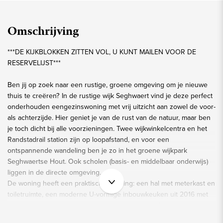
Omschrijving
***DE KIJKBLOKKEN ZITTEN VOL, U KUNT MAILEN VOOR DE
RESERVELIJST***
Ben jij op zoek naar een rustige, groene omgeving om je nieuwe
thuis te creëren? In de rustige wijk Seghwaert vind je deze perfect
onderhouden eengezinswoning met vrij uitzicht aan zowel de voor-
als achterzijde. Hier geniet je van de rust van de natuur, maar ben
je toch dicht bij alle voorzieningen. Twee wijkwinkelcentra en het
Randstadrail station zijn op loopafstand, en voor een
ontspannende wandeling ben je zo in het groene wijkpark
Seghwaertse Hout. Ook scholen (basis- en middelbaar onderwijs)
liggen in de directe omgeving.
De woning heeft een praktische indeling: een hal met meterkast en
toiletruimte, een moderne U-vormige inbouwkeuken uit 2016 met
diverse inbouwapparatuur zoals een kookplaat, afzuigkap,
stoomoven, combimagnetron, koelkast, vriezer, vaatwasser en een