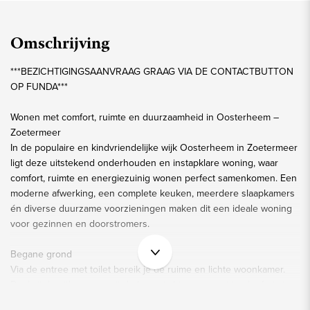
Omschrijving
***BEZICHTIGINGSAANVRAAG GRAAG VIA DE CONTACTBUTTON
OP FUNDA***
Wonen met comfort, ruimte en duurzaamheid in Oosterheem –
Zoetermeer
In de populaire en kindvriendelijke wijk Oosterheem in Zoetermeer
ligt deze uitstekend onderhouden en instapklare woning, waar
comfort, ruimte en energiezuinig wonen perfect samenkomen. Een
moderne afwerking, een complete keuken, meerdere slaapkamers
én diverse duurzame voorzieningen maken dit een ideale woning
voor gezinnen en doorstromers.
Begane grond
Via de entree met toilet bereik je de ruime en lichte woonkamer.
Dankzij de uitbouw vanuit de bouw is hier een prettige leefruimte
ontstaan met volop mogelijkheden voor een royale zithoek en