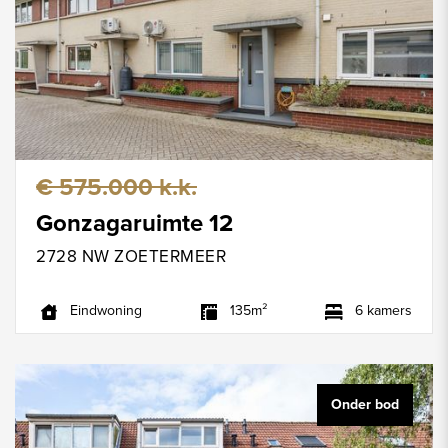
€ 575.000 k.k.
Gonzagaruimte 12
2728 NW ZOETERMEER
Eindwoning
135m²
6 kamers
Onder bod