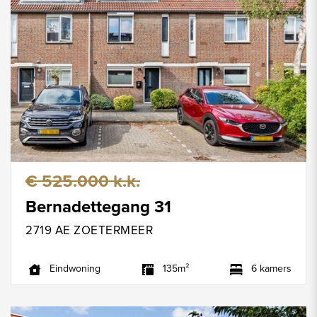
€ 525.000 k.k.
Bernadettegang 31
2719 AE ZOETERMEER
Eindwoning
135m²
6 kamers