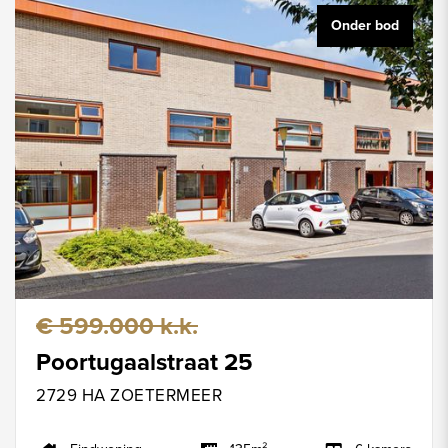
Onder bod
€ 599.000 k.k.
Poortugaalstraat 25
2729 HA ZOETERMEER