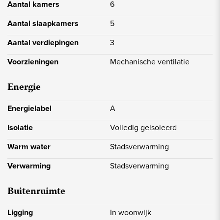
Aantal kamers
6
Oosterheem, scholen, kinderopvang, openbaar vervoer
(RandstadRail) en uitvalswegen richting Den Haag, Utrecht en
Aantal slaapkamers
5
Rotterdam bevinden zich in de directe omgeving.
Kortom: een ruime, moderne en energiezuinige woning op een
Aantal verdiepingen
3
fijne locatie, waar je zonder klussen direct kunt wonen.
Een bezichtiging meer dan waard!
Voorzieningen
Mechanische ventilatie
Energie
Energielabel
A
Isolatie
Volledig geisoleerd
Warm water
Stadsverwarming
Verwarming
Stadsverwarming
Buitenruimte
Ligging
In woonwijk