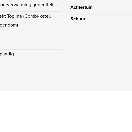
loerverwarming gedeeltelijk
Achtertuin
efit Topline (Combi-ketel,
Schuur
igendom)
npandig