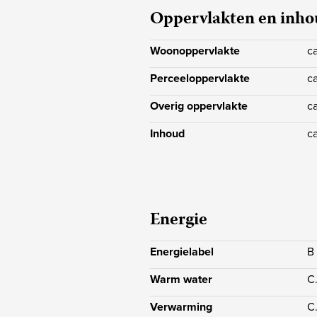
Oppervlakten en inh
water. Er is een extra berging voor
tuingereedschap. Vanuit elke hoek he
Woonoppervlakte
c
Perceeloppervlakte
c
Overig oppervlakte
c
Inhoud
c
Energie
Energielabel
B
Warm water
C
Verwarming
C