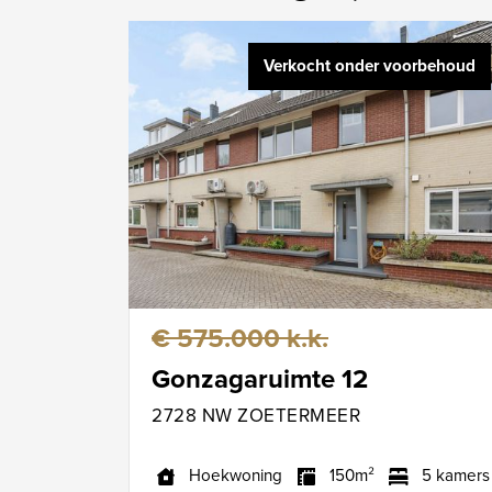
Verkocht onder voorbehoud
€ 575.000 k.k.
Gonzagaruimte 12
2728 NW ZOETERMEER
Hoekwoning
150m²
5 kamers