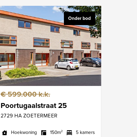
Onder bod
€ 599.000 k.k.
Poortugaalstraat 25
2729 HA ZOETERMEER
Hoekwoning
150m²
5 kamers