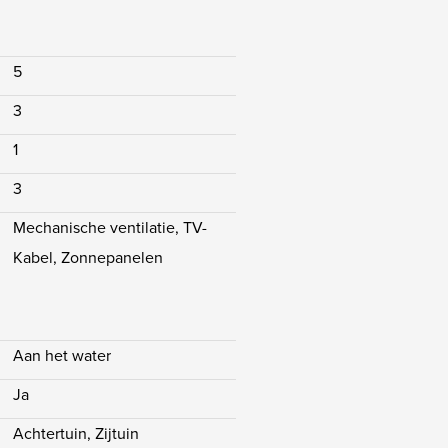
stclausule.
5
3
1
3
Mechanische ventilatie, TV-
Kabel, Zonnepanelen
Aan het water
Ja
Achtertuin, Zijtuin