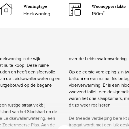
Woningtype
Woonoppervlakte
Hoekwoning
150m²
hoekwoning in de wijk
over de Leidsewallenwetering
at nu te koop. Deze ruime
uden en heeft een sfeervolle
Op de eerste verdieping zijn 
 aan de Leidsewallenwetering en
balkon) en een ruime, fris be
is uitgebouwd op de begane
vloerverwarming. Er is een inl
zwevend toilet, een designradi
waren het drie slaapkamers, me
n rustige straat vlakbij
dit zo weer realiseren
fstand van het Stadshart en de
 de Leidsewallenwetering, een
De tweede verdieping bereikt u 
de Zoetermeerse Plas. Aan de
trapgat wordt met een luik gesl