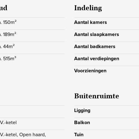
oud
Indeling
 bijvoorbeeld tuinkussen en
niet-bewoners/ouderdoms/asbe
eft u een heerlijk uitzicht
a. 150m²
Aantal kamers
a. 189m²
Aantal slaapkamers
a. 44m²
Aantal badkamers
a. 515m³
Aantal verdiepingen
Voorzieningen
Buitenruimte
Ligging
.V.-ketel
Balkon
.V.-ketel, Open haard,
Tuin